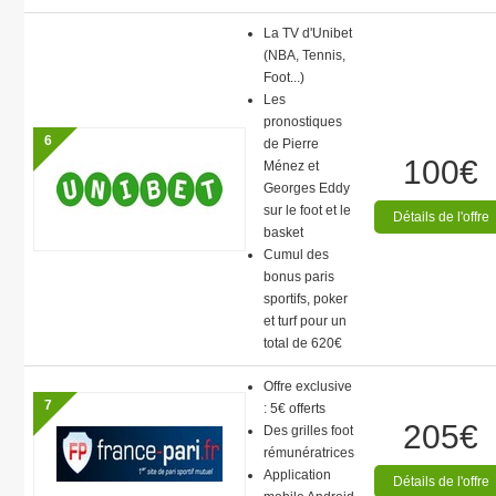
La TV d'Unibet
(NBA, Tennis,
Foot...)
Les
pronostiques
6
de Pierre
100€
Ménez et
Georges Eddy
sur le foot et le
Détails de l'offre
basket
Cumul des
bonus paris
sportifs, poker
et turf pour un
total de 620€
Offre exclusive
7
: 5€ offerts
205€
Des grilles foot
rémunératrices
Application
Détails de l'offre