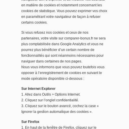
en matière de cookies et notamment concernant les
cookies de statistique. Vous pouvez exprimer vos choix
en paramétrant votre navigateur de façon à refuser
certains cookies.
Si vous refusez nos cookies et ceux de nos
partenaires, votre visite sur comparer-bonus.fr ne sera
plus comptabilisée dans Google Analytics et vous ne
pourrez plus bénéficier d’un certain nombre de
fonctionnalités qui sont néanmoins nécessaires pour
naviguer dans certaines de nos pages.
Nous vous informons que vous pouvez toutefois vous
opposer à l’enregistrement de cookies en suivant le
mode opératoire disponible ci-dessous :
Sur Internet Explorer
1. Allez dans Outils > Options Internet.
2. Cliquez sur l’onglet confidentialité.
3. Cliquez sur le bouton avancé, cochez la case »
Ignorer la gestion automatique des cookies ».
Sur Firefox
1. En haut de la fenêtre de Firefox, cliquez sur le