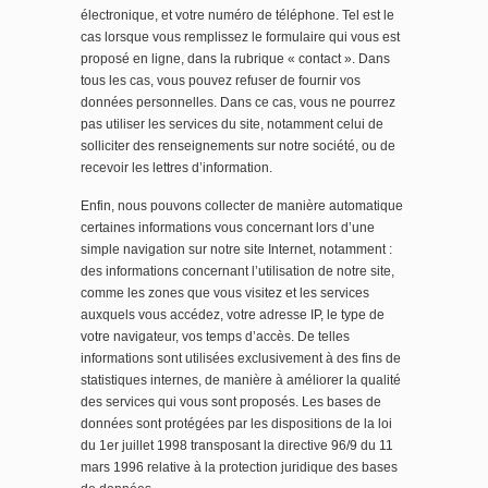
électronique, et votre numéro de téléphone. Tel est le
cas lorsque vous remplissez le formulaire qui vous est
proposé en ligne, dans la rubrique « contact ». Dans
tous les cas, vous pouvez refuser de fournir vos
données personnelles. Dans ce cas, vous ne pourrez
pas utiliser les services du site, notamment celui de
solliciter des renseignements sur notre société, ou de
recevoir les lettres d’information.
Enfin, nous pouvons collecter de manière automatique
certaines informations vous concernant lors d’une
simple navigation sur notre site Internet, notamment :
des informations concernant l’utilisation de notre site,
comme les zones que vous visitez et les services
auxquels vous accédez, votre adresse IP, le type de
votre navigateur, vos temps d’accès. De telles
informations sont utilisées exclusivement à des fins de
statistiques internes, de manière à améliorer la qualité
des services qui vous sont proposés. Les bases de
données sont protégées par les dispositions de la loi
du 1er juillet 1998 transposant la directive 96/9 du 11
mars 1996 relative à la protection juridique des bases