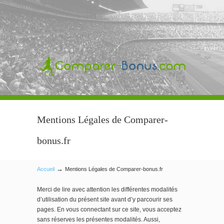
Mentions Légales de Comparer-
bonus.fr
→
Accueil
Mentions Légales de Comparer-bonus.fr
Merci de lire avec attention les différentes modalités
d’utilisation du présent site avant d’y parcourir ses
pages. En vous connectant sur ce site, vous acceptez
sans réserves les présentes modalités. Aussi,