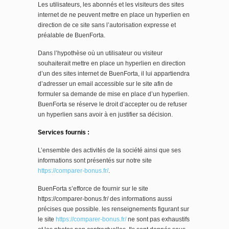
Les utilisateurs, les abonnés et les visiteurs des sites
internet de ne peuvent mettre en place un hyperlien en
direction de ce site sans l’autorisation expresse et
préalable de BuenForta.
Dans l’hypothèse où un utilisateur ou visiteur
souhaiterait mettre en place un hyperlien en direction
d’un des sites internet de BuenForta, il lui appartiendra
d’adresser un email accessible sur le site afin de
formuler sa demande de mise en place d’un hyperlien.
BuenForta se réserve le droit d’accepter ou de refuser
un hyperlien sans avoir à en justifier sa décision.
Services fournis :
L’ensemble des activités de la société ainsi que ses
informations sont présentés sur notre site
https://comparer-bonus.fr/
.
BuenForta s’efforce de fournir sur le site
https://comparer-bonus.fr/ des informations aussi
précises que possible. les renseignements figurant sur
le site
https://comparer-bonus.fr/
ne sont pas exhaustifs