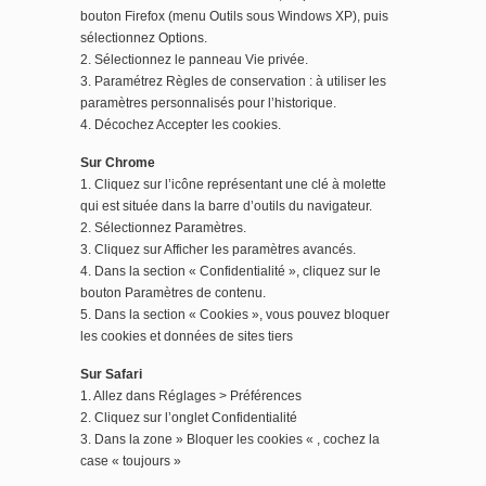
bouton Firefox (menu Outils sous Windows XP), puis
sélectionnez Options.
2. Sélectionnez le panneau Vie privée.
3. Paramétrez Règles de conservation : à utiliser les
paramètres personnalisés pour l’historique.
4. Décochez Accepter les cookies.
Sur Chrome
1. Cliquez sur l’icône représentant une clé à molette
qui est située dans la barre d’outils du navigateur.
2. Sélectionnez Paramètres.
3. Cliquez sur Afficher les paramètres avancés.
4. Dans la section « Confidentialité », cliquez sur le
bouton Paramètres de contenu.
5. Dans la section « Cookies », vous pouvez bloquer
les cookies et données de sites tiers
Sur Safari
1. Allez dans Réglages > Préférences
2. Cliquez sur l’onglet Confidentialité
3. Dans la zone » Bloquer les cookies « , cochez la
case « toujours »